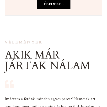
ÉREDEKEL
VÉLEMÉNYEK
AKIK MÁR
JÁRTAK NÁLAM
Imádtam a fotózás minden egyes percét! Nemcsak azt
tanultam meg, milyen smink és frizura illik hozzám, de