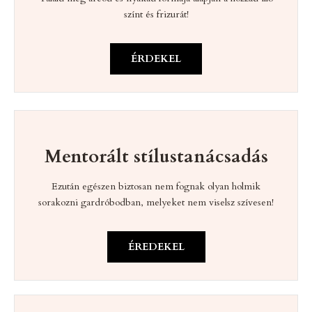
színt és frizurát!
ÉRDEKEL
Mentorált stílustanácsadás
Ezután egészen biztosan nem fognak olyan holmik
sorakozni gardróbodban, melyeket nem viselsz szívesen!
ÉREDEKEL