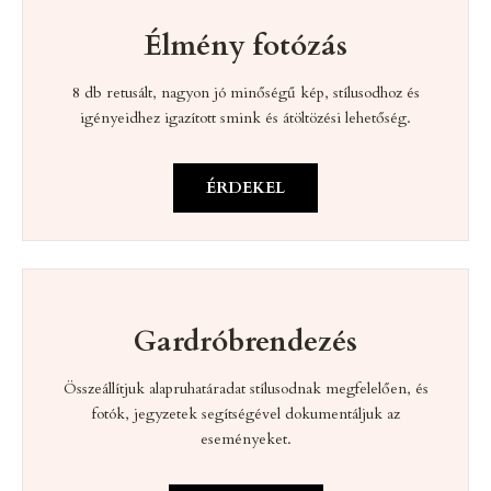
Élmény fotózás
8 db retusált, nagyon jó minőségű kép, stílusodhoz és
igényeidhez igazított smink és átöltözési lehetőség.
ÉRDEKEL
Gardróbrendezés
Összeállítjuk alapruhatáradat stílusodnak megfelelően, és
fotók, jegyzetek segítségével dokumentáljuk az
eseményeket.