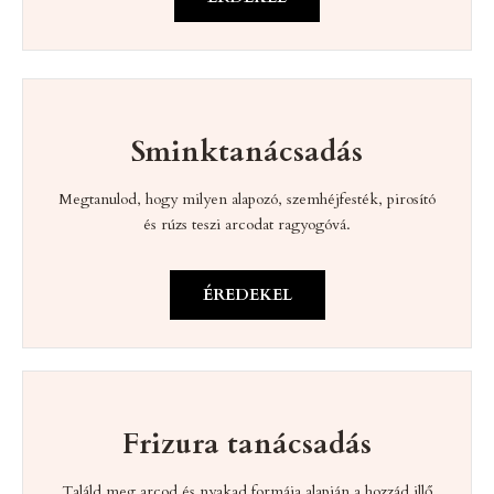
L
Á
S
A
Sminktanácsadás
Megtanulod, hogy milyen alapozó, szemhéjfesték, pirosító
és rúzs teszi arcodat ragyogóvá.
ÉREDEKEL
Frizura tanácsadás
Találd meg arcod és nyakad formája alapján a hozzád illő